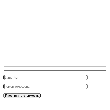
Детейлинг студия в
Красноярске
Выполним полный комплекс защиты авто
за 1 день со скидкой 10% новым клиентам!
Рассчитать стоимость